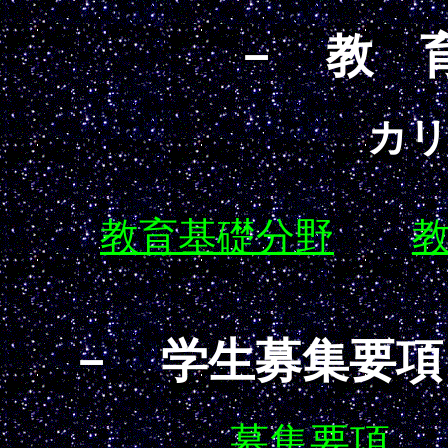
－ 教 
カ
教育基礎分野
－ 学生募集要項
募集要項