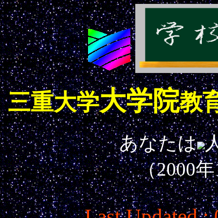
大学院
三重大学
教
あなたは
（2000
Last Updated :