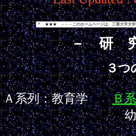
－ 研 
３つ
Ａ系列：教育学
Ｂ