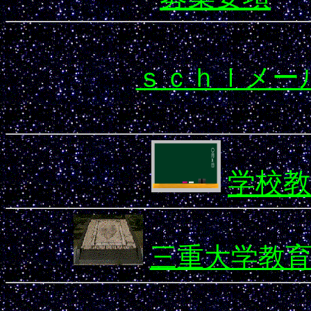
ｓｃｈｌメー
学校教
三重大学教